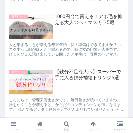
あることを知りました。ゆっくりお風呂でケアできなかった日
も、...
1000円台で買える！アホ毛を抑
美容グッズ
える大人のヘアマスカラ5選
人と集まることが増える年末年始、髪の準備はできてますか？ マ
スク生活は顔がほとんど隠れるので、特に髪の印象が大事です。
ぴょんぴょん飛び出している困ったアホ毛は、専用のヘアマスカ
ラでササっと直しましょう！ 最近はいろいろなメーカーでヘアマ
ス...
【鉄分不足な人へ】スーパーで
美容グッズ
手に入る鉄分補給ドリンク5選
こんにちは、管理栄養士さかです。毎日暑さが続いていますね。
汗をかくことが増えると、からだのコンディションが気になりま
す。 読んでるアナタ！鉄分不足でどんよりしていませんか？ 今回
はスーパーやコンビニで購入できる、鉄分入りのドリンクを5つご
紹...
アホ毛を抑えたい人必見！ミル
美容グッズ
メニュー
ホーム
検索
トップ
サイドバー
ボンのポイントケアスティック