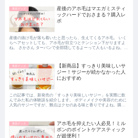
抑え...
産後のアホ毛はマエガミスティ
美容グッズ
ックハードでおさまる？購入レ
ポ
産後の抜け毛が落ち着いたと思ったら、生えてくるアホ毛。 いく
らヘアセットしても、アホ毛が目立つとテンション下がりますよ
ね。 さかさん ターバンで全部隠してるよーって人もいるよね。で
もターバンに合う服って限られるし…。 そこで今回はマンダム
の...
【新商品】すっきり美味しいサ
美容グッズ
ジー！サジーが続かなかった人
におすすめ
この記事では、新発売の「すっきり美味しいサジー」を実際に飲
んでみた私の体験談を紹介します。 ボディメイクや美容のために
人気のサジーですが、難点はクセのある味と香りですよね。購入
したものの、続かなかった人もいるかもしれません。 私はオレン
ジジ...
アホ毛を抑えたい人必見！ミル
美容グッズ
ボンのポイントケアスティック
が超便利！