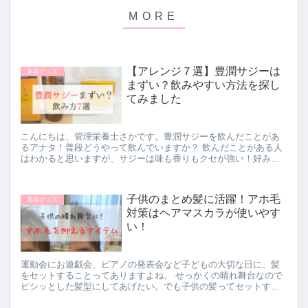
【アレンジ７選】豊潤サジーは
美容グッズ
まずい？飲みやすい方法を探し
てみました
こんにちは、管理栄養士さかです。豊潤サジーを飲んだことがあ
るアナタ！普段どうやって飲んでいますか？ 飲んだことがある人
はわかると思いますが、サジーは味も香りもクセが強い！好みが
ハッキリと分かれる味です。 ＼初回限定！500円で送料無料
／...
子供のまとめ髪に活躍！アホ毛
美容グッズ
対策はヘアマスカラが使いやす
い！
運動会にお遊戯会、ピアノの発表会など子どもの大切な日に、髪
をセットすることってありますよね。 せっかくの晴れ舞台なので
ピシッとした髪型にしてあげたい。でも子供の髪ってセットする
のが難しいですよね。 そんなお悩みにおすすめなのが、アホ毛を