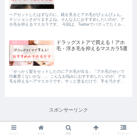
ヘアセットしたはずなのに、鏡を見るとアホ毛がぴょんぴょん。
テンションさがりますよね。そんな人におすすめしたいのが、ア
ホ毛を抑えるマスカラです。 今回は、Twitterでバズってたミルボ
ンのポイントケアスティックを使用してみました。 ＼ド...
ドラッグストアで買える！アホ
美容グッズ
毛・浮き毛を抑えるマスカラ5選
「せっかく髪をセットしたのにアホ毛が出る」「アホ毛のせいで
印象悪くないかな…」 こんなお悩みにおすすめしたいのが、アホ
毛を抑えるヘアマスカラです。サッと塗るだけで、手を汚さずア
ホ毛をまとめることができます。 今回はドラッグストアで買える
おす...
スポンサーリンク
メニュー
ホーム
検索
トップ
サイドバー